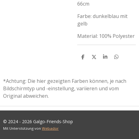
66cm
Farbe: dunkelblau mit
gelb
Material: 100% Polyester
T
T
T
T
E
E
E
E
I
I
I
I
L
L
L
L
E
E
E
E
*Achtung: Die hier gezeigten Farben können, je nach
N
N
N
N
Bildschirmtyp und -einstellung, variieren und vom
Original abweichen.
© 2024 - 2026 Galgo-Friends-Shop
Mit Unterstützung von
Webador