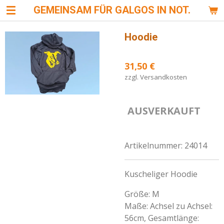
GEMEINSAM FÜR GALGOS IN NOT.
Zum
Hauptinhalt
springen
Hoodie
31,50 €
zzgl. Versandkosten
AUSVERKAUFT
Artikelnummer:
24014
Kuscheliger Hoodie
Größe: M
Maße:
Achsel zu Achsel:
56cm,
Gesamtlänge: