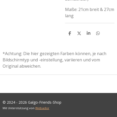
Maße: 21cm breit & 27cm
lang
T
T
T
T
E
E
E
E
I
I
I
I
L
L
L
L
E
E
E
E
*Achtung: Die hier gezeigten Farben können, je nach
N
N
N
N
Bildschirmtyp und -einstellung, variieren und vom
Original abweichen.
© 2024 - 2026 Galgo-Friends-Shop
Mit Unterstützung von
Webador