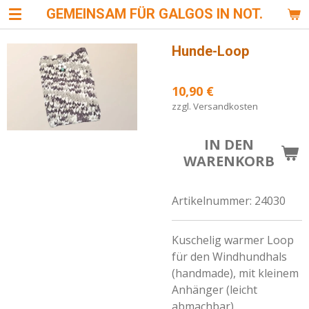
GEMEINSAM FÜR GALGOS IN NOT.
Zum
Hauptinhalt
springen
Hunde-Loop
10,90 €
zzgl. Versandkosten
IN DEN
WARENKORB
Artikelnummer:
24030
Kuschelig warmer Loop
für den Windhundhals
(handmade), mit kleinem
Anhänger (leicht
abmachbar)