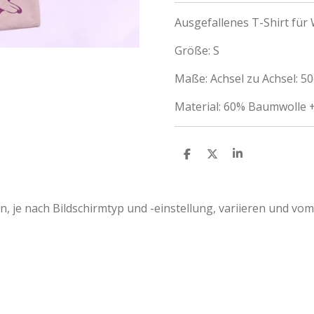
Ausgefallenes T-Shirt fü
Größe: S
Maße: Achsel zu Achsel: 
Material: 60% Baumwolle 
T
T
T
E
E
E
I
I
I
L
L
L
E
E
E
, je nach Bildschirmtyp und -einstellung, variieren und vom
N
N
N