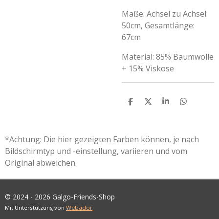
Maße: Achsel zu Achsel:
50cm, Gesamtlänge:
67cm
Material: 85% Baumwolle
+ 15% Viskose
T
T
T
T
E
E
E
E
I
I
I
I
L
L
L
L
E
E
E
E
*Achtung: Die hier gezeigten Farben können, je nach
N
N
N
N
Bildschirmtyp und -einstellung, variieren und vom
Original abweichen.
© 2024 - 2026 Galgo-Friends-Shop
Mit Unterstützung von
Webador