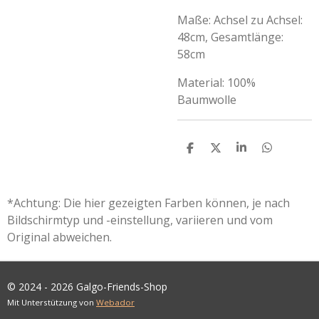
Maße: Achsel zu Achsel:
48cm, Gesamtlänge:
58cm
Material: 100%
Baumwolle
T
T
T
T
E
E
E
E
I
I
I
I
L
L
L
L
E
E
E
E
*Achtung: Die hier gezeigten Farben können, je nach
N
N
N
N
Bildschirmtyp und -einstellung, variieren und vom
Original abweichen.
© 2024 - 2026 Galgo-Friends-Shop
Mit Unterstützung von
Webador