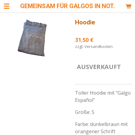
GEMEINSAM FÜR GALGOS IN NOT.
Zum
Hauptinhalt
springen
Hoodie
31,50 €
zzgl. Versandkosten
AUSVERKAUFT
Toller Hoodie mit "Galgo
Español"
Größe: S
Farbe: dunkelbraun mit
orangener Schrift