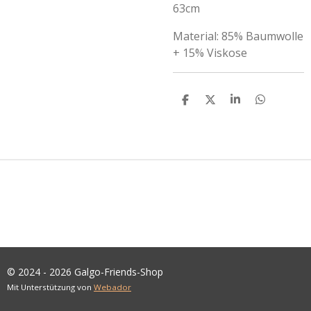
63cm
Material: 85% Baumwolle
+ 15% Viskose
T
T
T
T
E
E
E
E
I
I
I
I
L
L
L
L
E
E
E
E
N
N
N
N
© 2024 - 2026 Galgo-Friends-Shop
Mit Unterstützung von
Webador