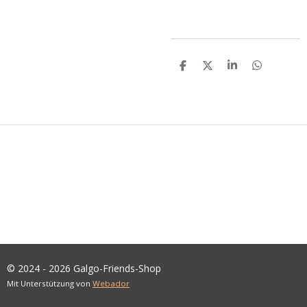
T
T
T
T
E
E
E
E
I
I
I
I
L
L
L
L
E
E
E
E
N
N
N
N
© 2024 - 2026 Galgo-Friends-Shop
Mit Unterstützung von
Webador