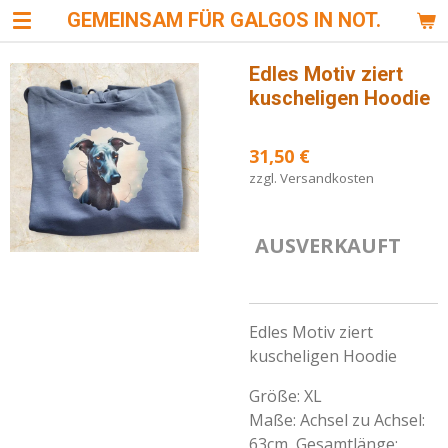
GEMEINSAM FÜR GALGOS IN NOT.
Zum
Hauptinhalt
springen
Edles Motiv ziert
kuscheligen Hoodie
31,50 €
zzgl. Versandkosten
AUSVERKAUFT
Edles Motiv ziert
kuscheligen Hoodie
Größe: XL
Maße: Achsel zu Achsel:
63cm Gesamtlänge: