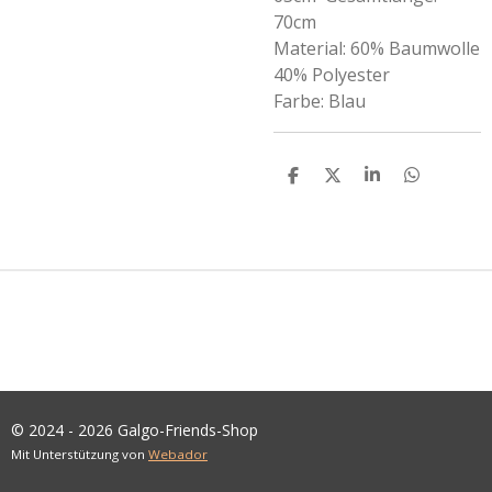
70cm
Material: 60% Baumwolle
40% Polyester
Farbe: Blau
T
T
T
T
E
E
E
E
I
I
I
I
L
L
L
L
E
E
E
E
N
N
N
N
© 2024 - 2026 Galgo-Friends-Shop
Mit Unterstützung von
Webador