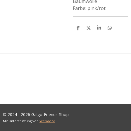
Baumwolle
Farbe: pink/rot
T
T
T
T
E
E
E
E
I
I
I
I
L
L
L
L
E
E
E
E
N
N
N
N
© 2024 - 2026 Galgo-Friends-Shop
Mit Unterstützung von
Webador