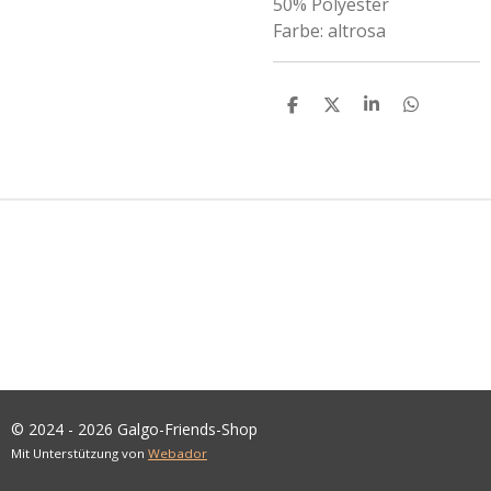
50% Polyester
Farbe: altrosa
T
T
T
T
E
E
E
E
I
I
I
I
L
L
L
L
E
E
E
E
N
N
N
N
© 2024 - 2026 Galgo-Friends-Shop
Mit Unterstützung von
Webador