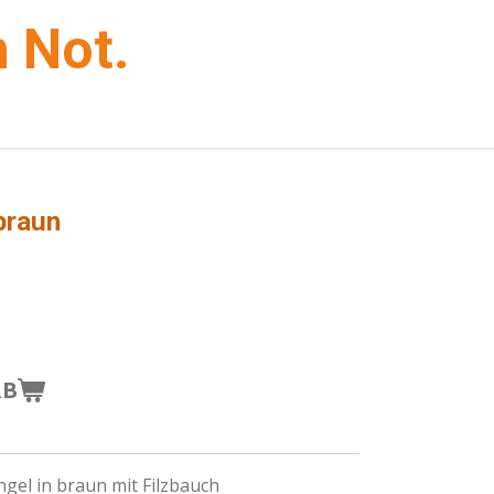
 Not.
braun
RB
ngel in braun mit Filzbauch