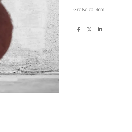
Größe ca. 4cm
T
T
T
E
E
E
I
I
I
L
L
L
E
E
E
N
N
N