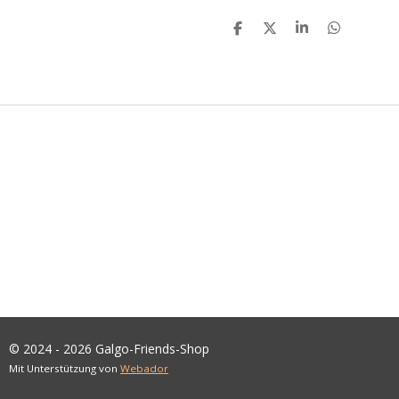
T
T
T
T
E
E
E
E
I
I
I
I
L
L
L
L
E
E
E
E
N
N
N
N
© 2024 - 2026 Galgo-Friends-Shop
Mit Unterstützung von
Webador